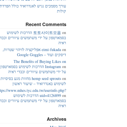
עורך מסמכים נגיש לאנדרואיד כולל הפרדת
קולות
Recent Comments
on
토토사이트모음
הדרכות לשימוש
בסמארטפון על ידי משתמשים עיוורים וכבדי
ראיה
on
eimi-fukada
אפליקציה לזיהוי שטרות,
דיסקים ועוד – Google Goggles
The Benefits of Buying Likes on
on
Instagram
הדרכות לשימוש בסמארטפון
על ידי משתמשים עיוורים וכבדי ראיה
on
hemp seed sprouts
מחוות מגע בסיסיות
לשימוש באנדרואיד – שיעור ראשון
ttps://www.mhes.tyc.edu.tw/userinfo.php?
on
uid=4126899
הדרכות לשימוש
בסמארטפון על ידי משתמשים עיוורים וכבדי
ראיה
Archives