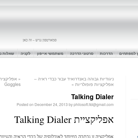
סמארטפון נגיש – זה כאן
ץ למפתחים
הדרכות
סרטוני הדרכה
משתמשי אייפון
לקניה
שאלות נפ
ניגודיות גבוהה באנדרואיד עבור כבדי ראיה –
«
אפליקציות פופולריות
»
Goggles
Talking Dialer
Posted on
December 24, 2013
by
philosoft.ltd@gmail.com
אפליקציית Talking Dialer
אפליקציה זו נכתבה במיוחד לאוכלוסיה של כבדי הראיה והעיוור